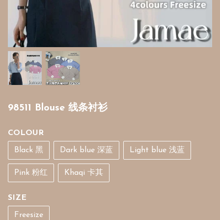
98511 Blouse 线条衬衫
COLOUR
Black 黑
Dark blue 深蓝
Light blue 浅蓝
Pink 粉红
Khaqi 卡其
SIZE
Freesize