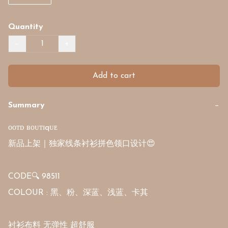
Quantity
−
+
Add to cart
Summary
−
ᴏᴏᴛᴅ ʙᴏᴜᴛɪqᴜᴇ

新品上架｜独家线条衬衫拼色领口设计😍

CODE🔍 98511

COLOUR : 黑、粉、深蓝、浅蓝、卡其

衬衫布料 无弹性 超舒服
