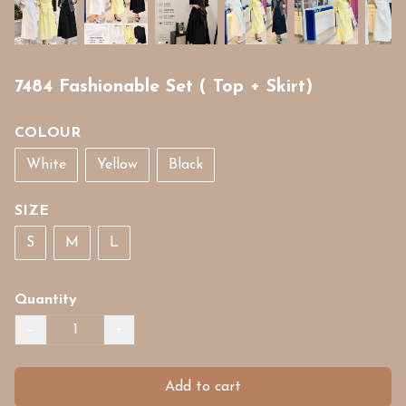
7484 Fashionable Set ( Top + Skirt)
COLOUR
White
Yellow
Black
SIZE
S
M
L
Quantity
−
+
Add to cart