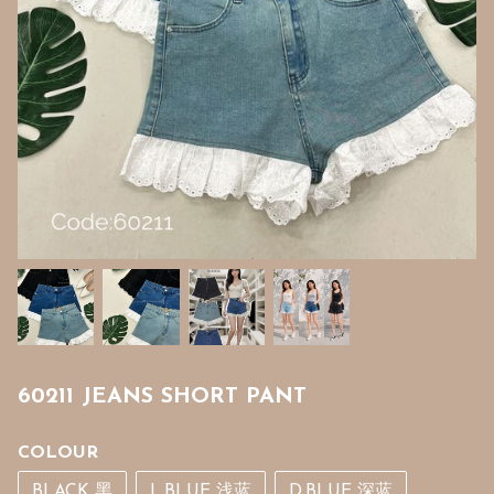
60211 JEANS SHORT PANT
COLOUR
BLACK 黑
L.BLUE 浅蓝
D.BLUE 深蓝