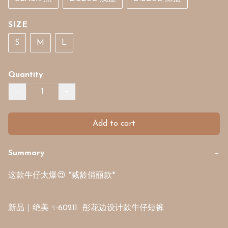
SIZE
S
M
L
Quantity
−
+
Add to cart
Summary
−
这款牛仔太爆😍 *减龄俏丽款*

新品｜绝美 ✨60211  彤花边设计款牛仔短裤
