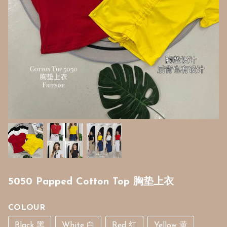
5050 Papped Cotton Top 胸垫上衣
COLOUR
Black 黑
White 白
Red 红
Yellow 黄