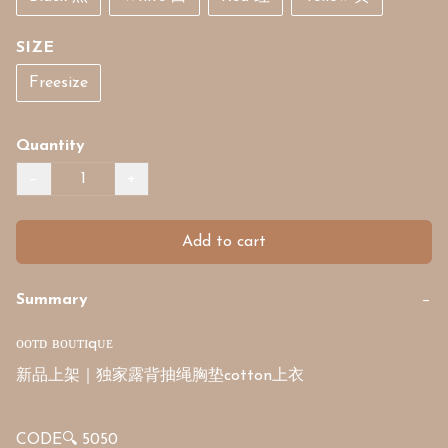
SIZE
Freesize
Quantity
−
+
Add to cart
Summary
−
ᴏᴏᴛᴅ ʙᴏᴜᴛɪqᴜᴇ

新品上架｜独家露背抽绳胸垫cotton上衣

CODE🔍 5050
