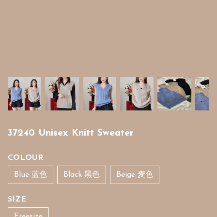
37240 Unisex Knitt Sweater
COLOUR
Blue 蓝色
Black 黑色
Beige 麦色
SIZE
Freesize