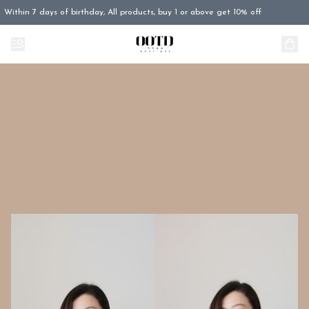
Within 7 days of birthday, All products, buy 1 or above get 10% off