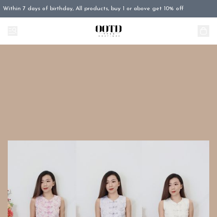
Within 7 days of birthday, All products, buy 1 or above get 10% off