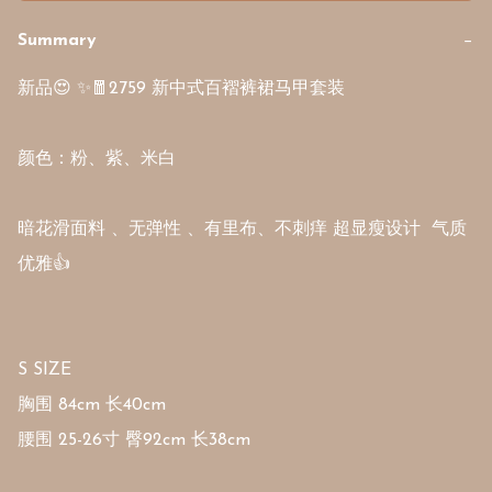
Summary
−
新品😍 ✨🧧2759 新中式百褶裤裙马甲套装

颜色：粉、紫、米白

暗花滑面料 、无弹性 、有里布、不刺痒 超显瘦设计  气质
优雅👍

S SIZE

胸围 84cm 长40cm

腰围 25-26寸 臀92cm 长38cm
