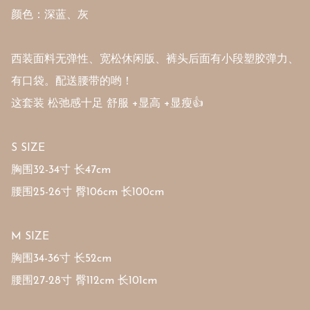
颜色：深蓝、灰

西装面料无弹性、宽松休闲版、裤头后面有小段塑胶弹力、
有口袋。配送腰带的哟！ 

这套装 松弛感十足 舒服 +显高 +显瘦👍

S SIZE

胸围32-34寸 长47cm

腰围25-26寸 臀106cm 长100cm 

M SIZE

胸围34-36寸 长52cm

腰围27-28寸 臀112cm 长101cm 
