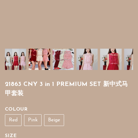
21863 CNY 3 in 1 PREMIUM SET 新中式马
甲套装
COLOUR
Red
Pink
Beige
SIZE