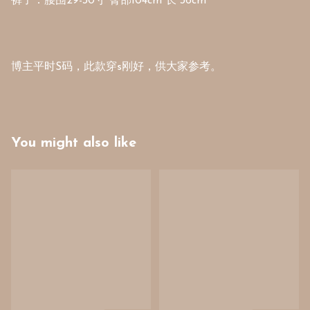
裤子：腰围29-30寸 臀部104cm 长 36cm 

博主平时S码，此款穿s刚好，供大家参考。
You might also like