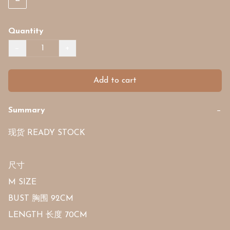
Quantity
−
+
Add to cart
Summary
−
现货 READY STOCK

尺寸

M SIZE 

BUST 胸围 92CM 

LENGTH 长度 70CM
