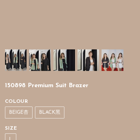
150898 Premium Suit Brazer
COLOUR
BEIGE杏
BLACK黑
SIZE
L