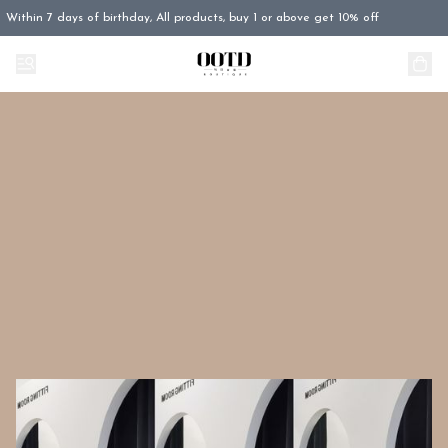
Within 7 days of birthday, All products, buy 1 or above get 10% off